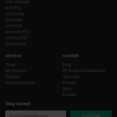
pure:unmask
pure:EQ
pure:comp
pure:verb
pure:limit
+
proximity:EQ
+
entropy:EQ
Downloads
service
sonible
Shop
Blog
My Account
3D Audio Installationen
Support
Über uns
Vertriebspartner
Presse
Jobs
Kontakt
Stay tuned!
Subscribe