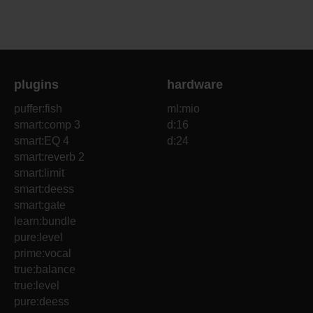
plugins
hardware
puffer:fish
ml:mio
smart:comp 3
d:16
smart:EQ 4
d:24
smart:reverb 2
smart:limit
smart:deess
smart:gate
learn:bundle
pure:level
prime:vocal
true:balance
true:level
pure:deess