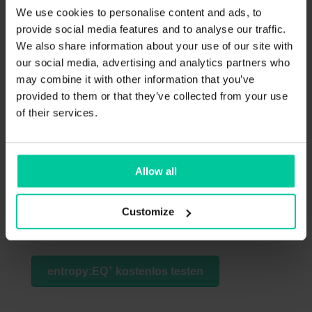
We use cookies to personalise content and ads, to
provide social media features and to analyse our traffic.
We also share information about your use of our site with
our social media, advertising and analytics partners who
may combine it with other information that you’ve
provided to them or that they’ve collected from your use
of their services.
Um den Höhen die Schärfe zu nehmen,
kommt ein zweites entropy Band zum
Allow all
Einsatz. Es werden die atonalen Anteile
verstärkt (Anhebung). So zügeln wir die
Customize
Höhen, ohne dass das Audiomaterial an
Klarheit zu verliert.
+
entropy:EQ
kostenlos testen