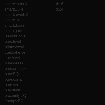
smart:comp 3
d:16
smart:EQ 4
d:24
smart:reverb 2
smart:limit
smart:deess
smart:gate
learn:bundle
pure:level
prime:vocal
true:balance
true:level
pure:deess
pure:unmask
pure:EQ
pure:comp
pure:verb
pure:limit
+
proximity:EQ
+
entropy:EQ