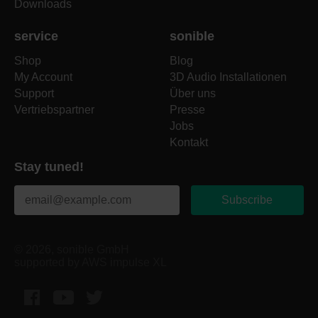
Downloads
service
sonible
Shop
Blog
My Account
3D Audio Installationen
Support
Über uns
Vertriebspartner
Presse
Jobs
Kontakt
Stay tuned!
Subscribe
© 2026, sonible GmbH
supported by AWS impulse XL
Facebook
YouTube
Twitter