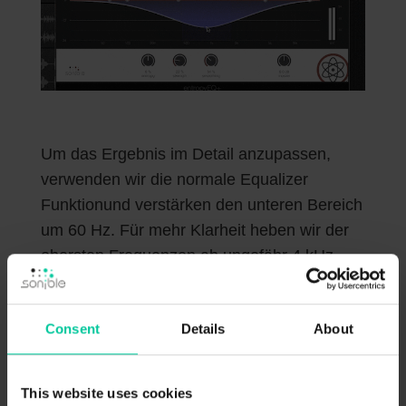
Um das Ergebnis im Detail anzupassen,
verwenden wir die normale Equalizer
Funktionund verstärken den unteren Bereich
um 60 Hz. Für mehr Klarheit heben wir der
obersten Frequenzen ab ungefähr 4 kHz
ebenfalls ein wenig an.
Consent
Details
About
This website uses cookies