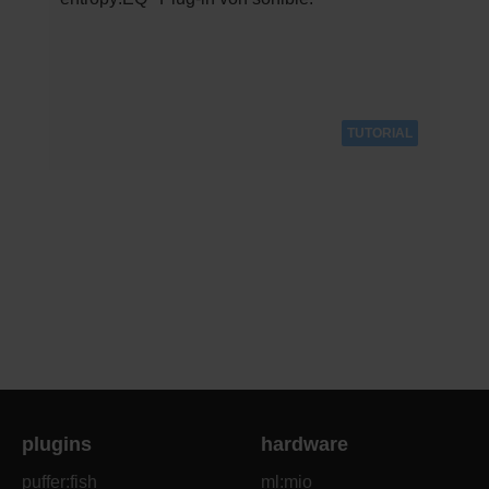
TUTORIAL
plugins
hardware
puffer:fish
ml:mio