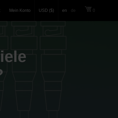
t
Mein Konto
USD ($)
en
de
0
iele
?