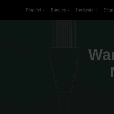
Plug-ins
Bundles
Hardware
Shop
War