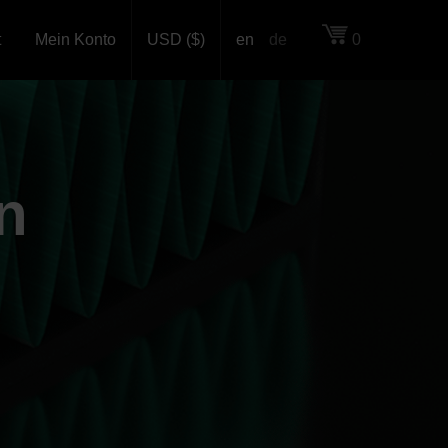
t
Mein Konto
USD ($)
en
de
0
n