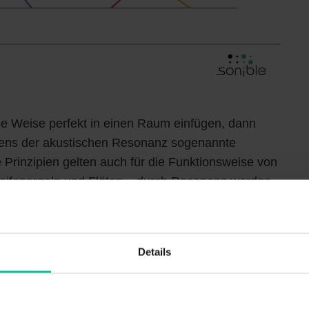
se Weise perfekt in einen Raum einfügen, dann
ens der akustischen Resonanz sogenannte
Prinzipien gelten auch für die Funktionsweise von
feifenorgeln und Flöten – durch Resonanz werden
sich die Länge eines Instruments verändert,
ge der stehenden Welle und man erhält einen
ente klein und die Abmessungen genau abgestimmt
Details
gel dennoch angenehm… aber große Räume sind