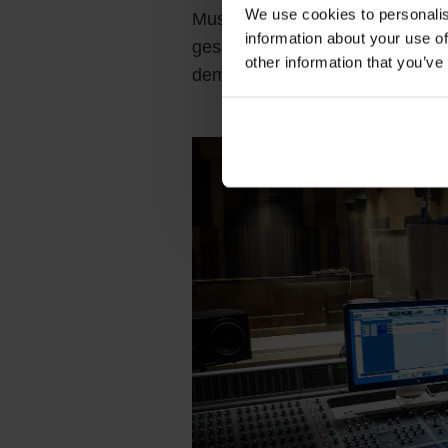
We use cookies to personalis
Musikproduktion. Wie oben besc
information about your use of
gesamte Mix als Stereomix bearb
other information that you’ve
dem letzten Schritt vor dem Mas