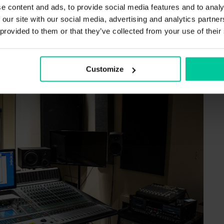
e content and ads, to provide social media features and to analy
hrieben, wird bei der Mix-Bus-Bearbeitung der
 our site with our social media, advertising and analytics partn
eitet, dessen Endergebnis ein Pre-Master ist,
 provided to them or that they’ve collected from your use of their
tering.
Customize