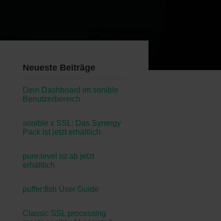
Neueste Beiträge
Dein Dashboard im sonible
Benutzerbereich
sonible x SSL: Das Synergy
Pack ist jetzt erhältlich
pure:level ist ab jetzt
erhältlich
puffer:fish User Guide
Classic SSL processing