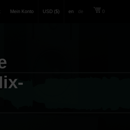
t
Mein Konto
USD ($)
en
de
0
e
ix-