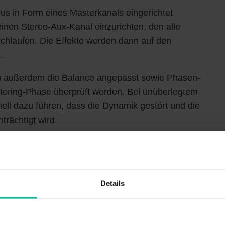
us in Form eines Masterkanals eingerichtet
inen Stereo-Aux-Kanal einzurichten, den alle
hlaufen. Die Effekte werden dann auf den
.
n außerdem die Balance angepasst sowie Phasen-
tering-Phase überprüft werden. Bei unüberlegtem
ell dazu führen, dass die Dynamik gestört und die
rächtigt wird.
t sich die Mix-Bus-Bearbeitung
Details
st und dir die Mix-Bus-Bearbeitung noch immer wie
“Mastering” vorkommt, lass dich überraschen, denn
d zwischen diesen beiden wichtigen Schritten der