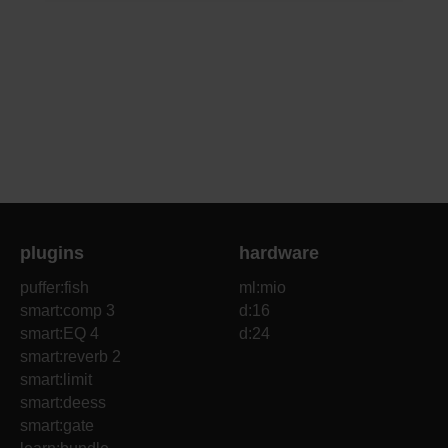
plugins
hardware
puffer:fish
ml:mio
smart:comp 3
d:16
smart:EQ 4
d:24
smart:reverb 2
smart:limit
smart:deess
smart:gate