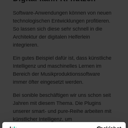
Software-Anwendungen können von neuen
technologischen Entwicklungen profitieren.
So lassen sich diese sehr schnell in die
Architektur der digitalen Helferlein
integrieren.
Ein gutes Beispiel dafür ist, dass künstliche
Intelligenz und maschinelles Lernen im
Bereich der Musikproduktionssoftware
immer öfter eingesetzt werden.
Bei sonible beschäftigen wir uns schon seit
Jahren mit diesem Thema. Die Plugins
unserer smart- und pure-Reihe arbeiten mit
künstlicher Intelligenz, um
kontextabhängige, intelligente