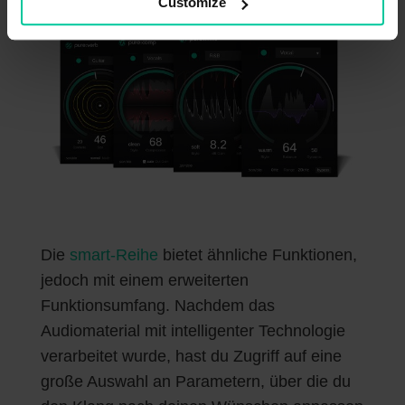
Customize
Die
smart-Reihe
bietet ähnliche Funktionen,
jedoch mit einem erweiterten
Funktionsumfang. Nachdem das
Audiomaterial mit intelligenter Technologie
verarbeitet wurde, hast du Zugriff auf eine
große Auswahl an Parametern, über die du