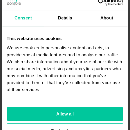
Mischentscheidungen für dich zu treffen.
Consent
Details
About
Unser
pure-Bundle
ist auf eine schnelle und
einfache Anwendung ausgelegt.
pure:EQ
,
pure:comp
,
pure:limit
,
pure:unmask
,
This website uses cookies
pure:deess
und
pure:verb
hören deinem
We use cookies to personalise content and ads, to
Audiomaterial zu, analysieren es und fügen
provide social media features and to analyse our traffic.
anschließend Filter, Kompression, Limiting
We also share information about your use of our site with
our social media, advertising and analytics partners who
oder Reverb hinzu. Du kannst jedem Plugin
may combine it with other information that you’ve
des pure-Bundles mitteilen, welches
provided to them or that they’ve collected from your use
Ausgangsmaterial es verarbeitet, was dann
of their services.
auch die Parameter-Einstellungen
beeinflusst.
Allow all