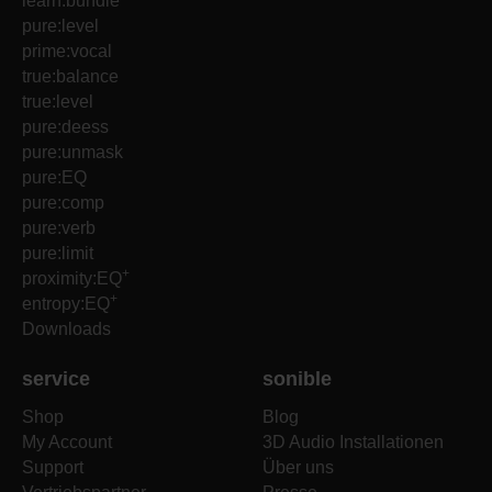
learn:bundle
pure:level
prime:vocal
true:balance
true:level
pure:deess
pure:unmask
pure:EQ
pure:comp
pure:verb
pure:limit
+
proximity:EQ
+
entropy:EQ
Downloads
service
sonible
Shop
Blog
My Account
3D Audio Installationen
Support
Über uns