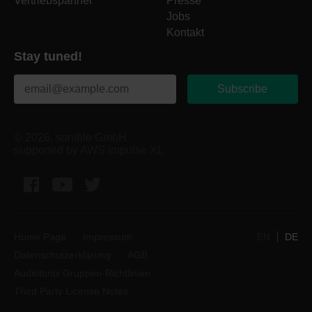
Vertriebspartner
Presse
Jobs
Kontakt
Stay tuned!
Subscribe
© 2026, sonible GmbH
supported by AWS impulse XL
Facebook
YouTube
Twitter
Home Page
Impressum
EN
DE
Datenschutzerklärung
AGB
Audiotonix Gruppen-Richtlinien
Third Party License Notes